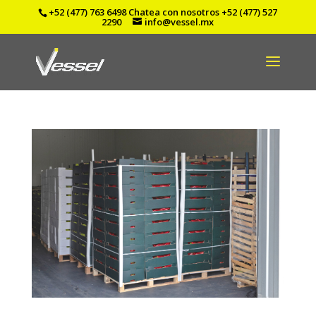
+52 (477) 763 6498
Chatea con nosotros
+52 (477) 527
2290
info@vessel.mx