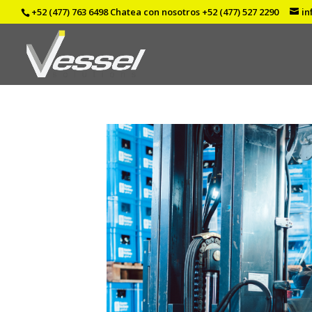
+52 (477) 763 6498
Chatea con nosotros
+52 (477) 527 2290
in