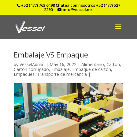
+52 (477) 763 6498
Chatea con nosotros
+52 (477) 527
2290
info@vessel.mx
Embalaje VS Empaque
by
VesselAdmin
|
May 16, 2022
|
Alimentario
,
Cartón
,
Cartón corrugado
,
Embalaje
,
Empaque de cartón
,
Empaques
,
Transporte de mercancia
|