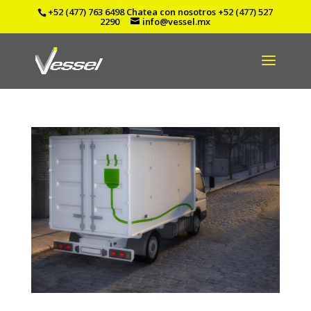
+52 (477) 763 6498
Chatea con nosotros
+52 (477) 527
2290
info@vessel.mx