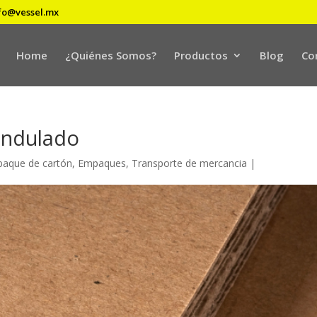
fo@vessel.mx
Home
¿Quiénes Somos?
Productos
Blog
Co
ondulado
aque de cartón
,
Empaques
,
Transporte de mercancia
|