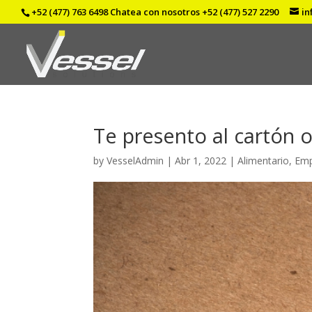
+52 (477) 763 6498
Chatea con nosotros
+52 (477) 527 2290
in
Te presento al cartón 
by
VesselAdmin
|
Abr 1, 2022
|
Alimentario
,
Emp